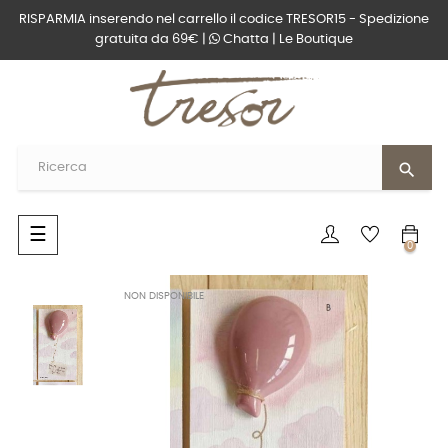
RISPARMIA inserendo nel carrello il codice TRESOR15 - Spedizione
gratuita da 69€ |
Chatta
|
Le Boutique
search
navigazione
☰
0
Toggle
NON DISPONIBILE