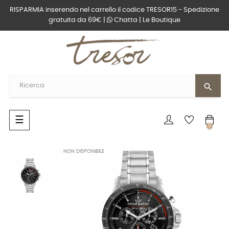
RISPARMIA inserendo nel carrello il codice TRESOR15 - Spedizione
gratuita da 69€ |
Chatta
|
Le Boutique
search
navigazione
☰
0
Toggle
NON DISPONIBILE