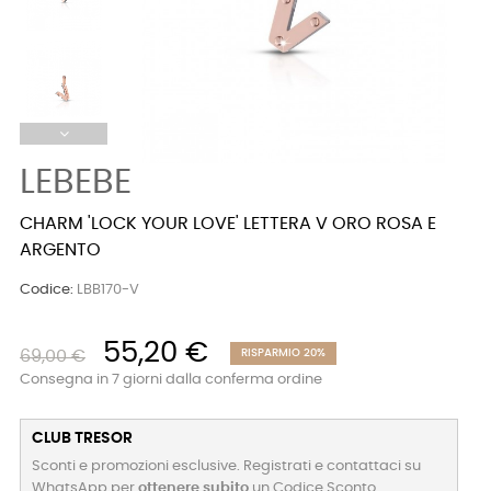
LEBEBE
CHARM 'LOCK YOUR LOVE' LETTERA V ORO ROSA E
ARGENTO
Codice:
LBB170-V
55,20 €
69,00 €
RISPARMIO 20%
Consegna in 7 giorni dalla conferma ordine
CLUB TRESOR
Sconti e promozioni esclusive. Registrati e contattaci su
WhatsApp per
ottenere subito
un Codice Sconto