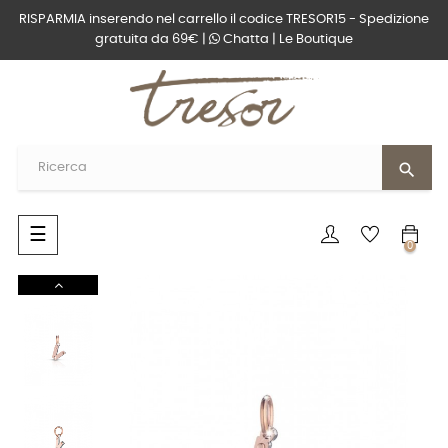
RISPARMIA inserendo nel carrello il codice TRESOR15 - Spedizione
gratuita da 69€ |
Chatta
|
Le Boutique
search
navigazione
☰
0
Toggle