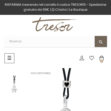
RISPARMIA inserendo nel carrello il codice TRESOR15 - Spedizione
gratuita da 69€ |
Chatta
|
Le Boutique
search
navigazione
☰
0
Toggle
NON DISPONIBILE