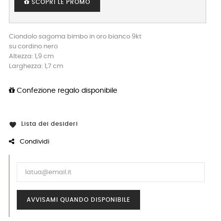
SCOPRI LE PROMO
Ciondolo sagoma bimbo in oro bianco 9kt
su cordino nero
Altezza: 1,9 cm
Larghezza: 1,7 cm
Confezione regalo disponibile
Lista dei desideri

Condividi
AVVISAMI QUANDO DISPONIBILE