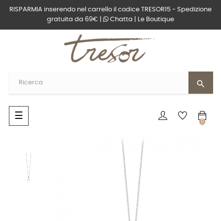
RISPARMIA inserendo nel carrello il codice TRESOR15 - Spedizione
gratuita da 69€ |
Chatta
|
Le Boutique
search
navigazione
☰
0
Toggle