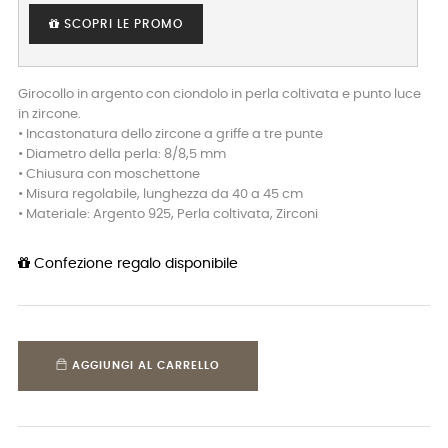
SCOPRI LE PROMO
Girocollo in argento con ciondolo in perla coltivata e punto luce
in zircone.
• Incastonatura dello zircone a griffe a tre punte
• Diametro della perla: 8/8,5 mm
• Chiusura con moschettone
• Misura regolabile, lunghezza da 40 a 45 cm
• Materiale: Argento 925, Perla coltivata, Zirconi
Confezione regalo disponibile
AGGIUNGI AL CARRELLO