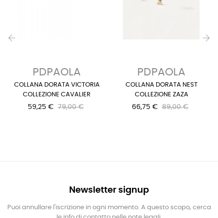
‹
›
PDPAOLA
PDPAOLA
COLLANA DORATA VICTORIA
COLLANA DORATA NEST
COLLEZIONE CAVALIER
COLLEZIONE ZAZA
59,25 €
79,00 €
66,75 €
89,00 €
Newsletter signup
Puoi annullare l'iscrizione in ogni momento. A questo scopo, cerca
le info di contatto nelle note legali.