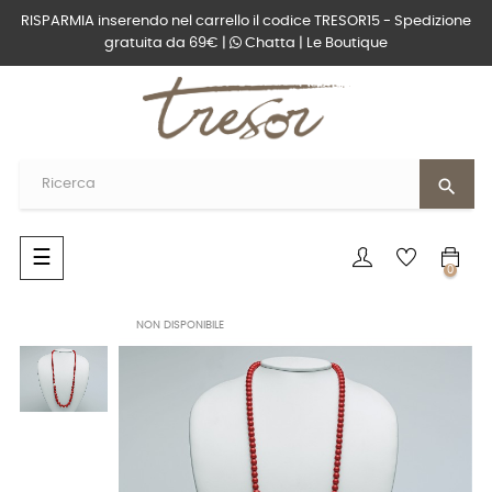
RISPARMIA inserendo nel carrello il codice TRESOR15 - Spedizione
gratuita da 69€ |
Chatta
|
Le Boutique
search
navigazione
☰
0
Toggle
NON DISPONIBILE