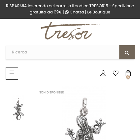
RISPARMIA inserendo nel carrello il codice TRESOR15 - Spedizione
gratuita da 69€ |
Chatta
|
Le Boutique
search
navigazione
☰
0
Toggle
NON DISPONIBILE