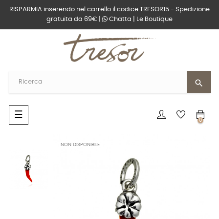
RISPARMIA inserendo nel carrello il codice TRESOR15 - Spedizione
gratuita da 69€ |
Chatta
|
Le Boutique
search
navigazione
☰
0
Toggle
NON DISPONIBILE