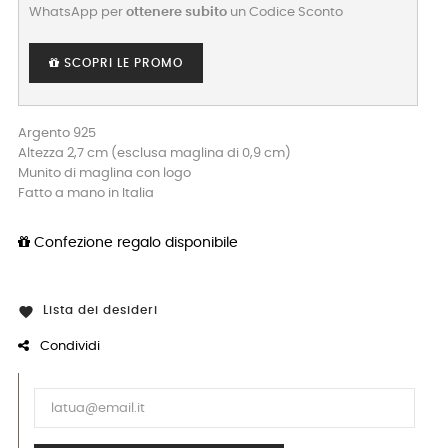
WhatsApp per
ottenere subito
un Codice Sconto
SCOPRI LE PROMO
Argento 925
Altezza 2,7 cm (esclusa maglina di 0,9 cm)
Munito di maglina con logo
Fatto a mano in Italia
Confezione regalo disponibile
Lista dei desideri

Condividi