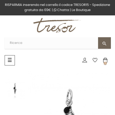
RISPARMIA inserendo nel carrello il codice TRESOR15 - Spedizione
gratuita da 69€ |
Chatta
|
Le Boutique
search
navigazione
☰
0
Toggle