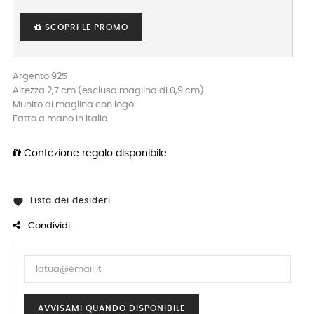
SCOPRI LE PROMO
Argento 925
Altezza 2,7 cm (esclusa maglina di 0,9 cm)
Munito di maglina con logo
Fatto a mano in Italia
Confezione regalo disponibile
Lista dei desideri

Condividi
AVVISAMI QUANDO DISPONIBILE