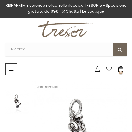
RISPARMIA inserendo nel carrello il codice TRESOR15 - Spedizione
gratuita da 69€ |
Chatta
|
Le Boutique
search
navigazione
☰
0
Toggle
NON DISPONIBILE