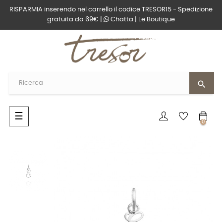
RISPARMIA inserendo nel carrello il codice TRESOR15 - Spedizione
gratuita da 69€ |
Chatta
|
Le Boutique
search
navigazione
☰
0
Toggle