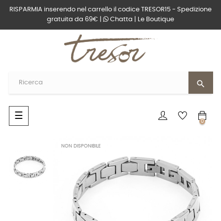
RISPARMIA inserendo nel carrello il codice TRESOR15 - Spedizione
gratuita da 69€ |
Chatta
|
Le Boutique
search
navigazione
☰
0
Toggle
NON DISPONIBILE