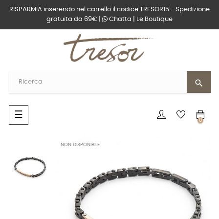
RISPARMIA inserendo nel carrello il codice TRESOR15 - Spedizione
gratuita da 69€ |
Chatta
|
Le Boutique
search
navigazione
☰
0
Toggle
NON DISPONIBILE