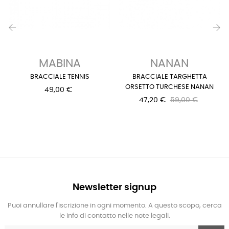
‹
›
MABINA
NANAN
BRACCIALE TENNIS
BRACCIALE TARGHETTA
ORSETTO TURCHESE NANAN
49,00 €
47,20 €
59,00 €
Newsletter signup
Puoi annullare l'iscrizione in ogni momento. A questo scopo, cerca
le info di contatto nelle note legali.