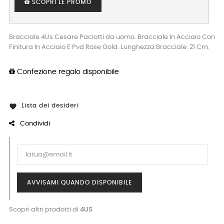
SCOPRI LE PROMO
Bracciale 4Us Cesare Paciotti da uomo. Bracciale In Acciaio Con
Finitura In Acciaio E Pvd Rose Gold. Lunghezza Bracciale: 21 Cm.
Confezione regalo disponibile
Lista dei desideri

Condividi
AVVISAMI QUANDO DISPONIBILE
Scopri altri prodotti di
4US