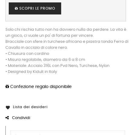
SCOPRI LE PROMO
Solo chi rischia tutto non ha davvero nulla da perdere. La vita è
un gioco, ci vuole un po' di fortuna per vincere.
Bracciale con sfere in turchese africano e piastra tonda Ferro di
Cavallo in acciaio di colore nero.
• Chiusura con cordino
• Misura regolabile, diametro da 6 a 8 cm
• Materiale: Acciaio 316L con Pvd Nero, Turchese, Nylon
• Designed by Kidult in Italy
Confezione regalo disponibile
Lista dei desideri

Condividi