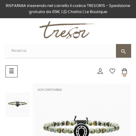
RISPARMIA inserendo nel carrello il codice TRESOR15 - Spedizione
gratuita da 69€ |
Chatta
|
Le Boutique
search
navigazione
☰
0
Toggle
NON DISPONIBILE