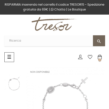
RISPARMIA inserendo nel carrello il codice TRESOR15 - Spedizione
gratuita da 69€ |
Chatta
|
Le Boutique
search
navigazione
☰
0
Toggle
NON DISPONIBILE