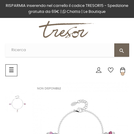
RISPARMIA inserendo nel carrello il codice TRESOR15 - Spedizione
gratuita da 69€ |
Chatta
|
Le Boutique
search
navigazione
☰
0
Toggle
NON DISPONIBILE