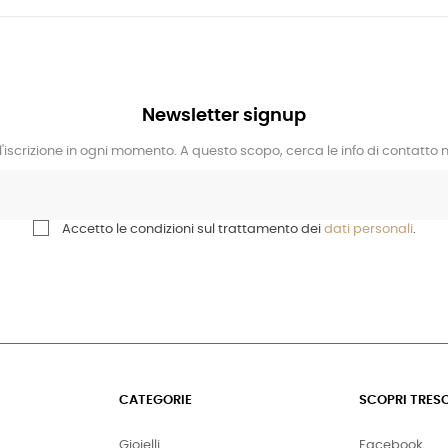
Newsletter signup
l'iscrizione in ogni momento. A questo scopo, cerca le info di contatto ne
Accetto le condizioni sul trattamento dei
dati personali
.
CATEGORIE
SCOPRI TRES
Gioielli
Facebook