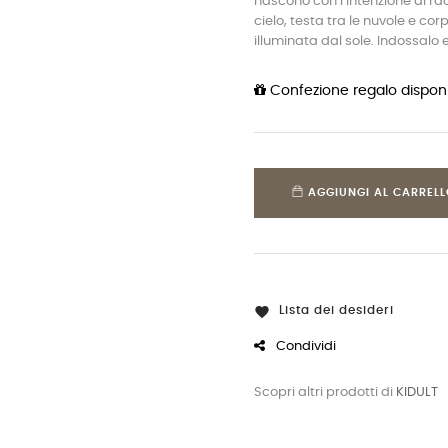
nascono con l’intenzione di ra
cielo, testa tra le nuvole e co
illuminata dal sole. Indossalo e
Confezione regalo disponi
AGGIUNGI AL CARREL
Lista dei desideri

Condividi
Scopri altri prodotti di
KIDULT