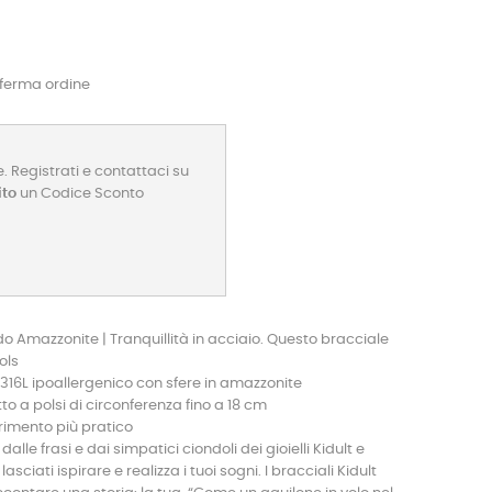
nferma ordine
. Registrati e contattaci su
ito
un Codice Sconto
do Amazzonite | Tranquillità in acciaio. Questo bracciale
ols
 316L ipoallergenico con sfere in amazzonite
 a polsi di circonferenza fino a 18 cm
rimento più pratico
dalle frasi e dai simpatici ciondoli dei gioielli Kidult e
lasciati ispirare e realizza i tuoi sogni. I bracciali Kidult