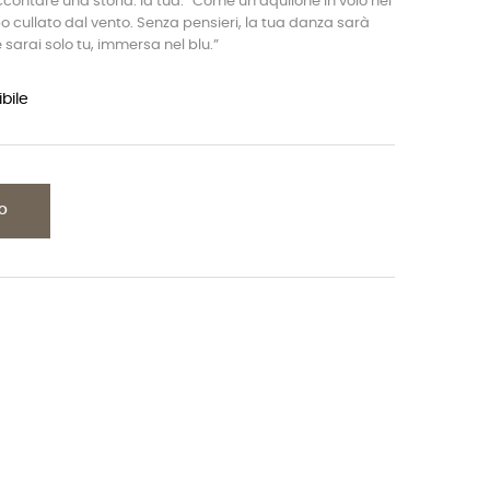
ccontare una storia: la tua. “Come un aquilone in volo nel
rpo cullato dal vento. Senza pensieri, la tua danza sarà
 sarai solo tu, immersa nel blu.”
bile
LO