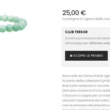
25,00 €
Consegna in 7 giorni dalla co
CLUB TRESOR
Sconti e promozioni esclusive
WhatsApp per
ottenere sub
SCOPRI LE PROMO
Bracciale da Donna Kidult rigi
fa parte della collezione Symb
Bracciale realizzato in acciaio
Diametro massimo 6 cm, adatto
Chiusura a cappio per un inse
Lasciati trasportare dai colori, 
rivivi le emozioni del passato o 