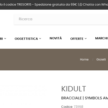
lo il codice TRESOR15 - Spedizione gratuita da 69€ |
Chatta
con Wha
NOVITÀ
MARCHI
RI
OGGETTISTICA
OFFERTE
Home
Gioielli
KIDULT
BRACCIALE | SYMBOLS A
Codice:
731158