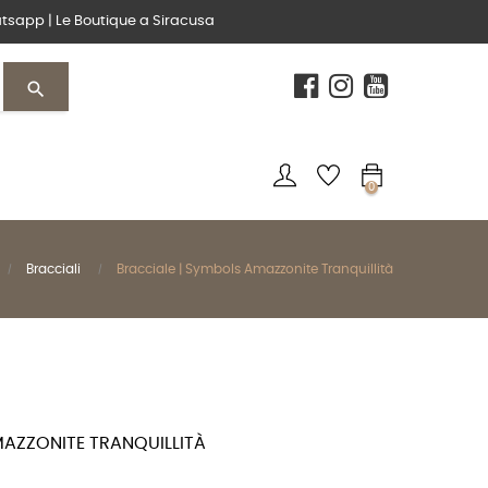
tsapp
|
Le Boutique
a Siracusa
search
0
Bracciali
Bracciale | Symbols Amazzonite Tranquillità
MAZZONITE TRANQUILLITÀ