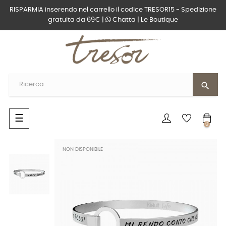
RISPARMIA inserendo nel carrello il codice TRESOR15 - Spedizione
gratuita da 69€ |
Chatta
|
Le Boutique
search
navigazione
☰
0
Toggle
NON DISPONIBILE