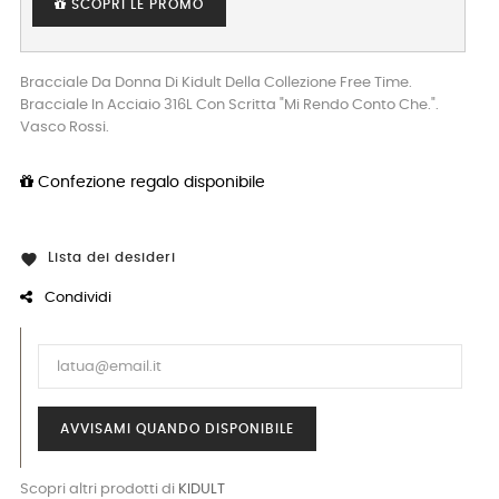
SCOPRI LE PROMO
Bracciale Da Donna Di Kidult Della Collezione Free Time.
Bracciale In Acciaio 316L Con Scritta "Mi Rendo Conto Che.".
Vasco Rossi.
Confezione regalo disponibile
Lista dei desideri

Condividi
AVVISAMI QUANDO DISPONIBILE
Scopri altri prodotti di
KIDULT