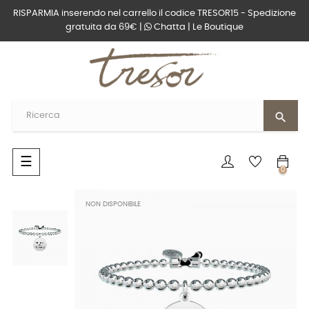
RISPARMIA inserendo nel carrello il codice TRESOR15 - Spedizione
gratuita da 69€ |
Chatta
|
Le Boutique
search
navigazione
☰
0
Toggle
NON DISPONIBILE