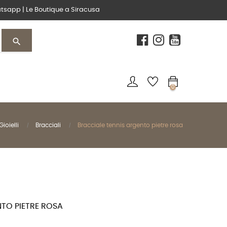
tsapp
|
Le Boutique
a Siracusa
search
0
Gioielli
Bracciali
Bracciale tennis argento pietre rosa
NTO PIETRE ROSA