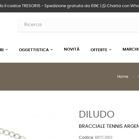
lo il codice TRESOR15 - Spedizione gratuita da 69€ |
Chatta
con Wha
NOVITÀ
MARCHI
RI
OGGETTISTICA
OFFERTE
Home
DILUDO
BRACCIALE TENNIS ARGE
Codice:
BRTCBRS