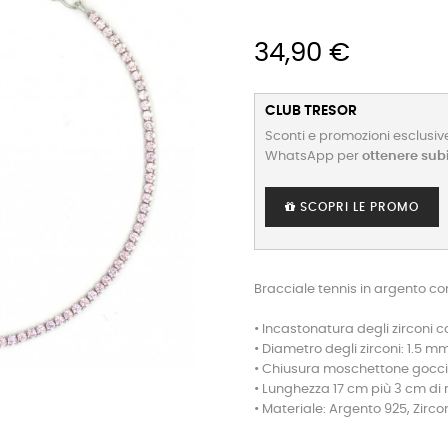
34,90 €
CLUB TRESOR
Sconti e promozioni esclusive
WhatsApp per
ottenere sub
SCOPRI LE PROMO
Bracciale tennis in argento con
• Incastonatura degli zirconi c
• Diametro degli zirconi: 1.5 m
• Chiusura moschettone gocc
• Lunghezza 17 cm più 3 cm di 
• Materiale: Argento 925, Zirco