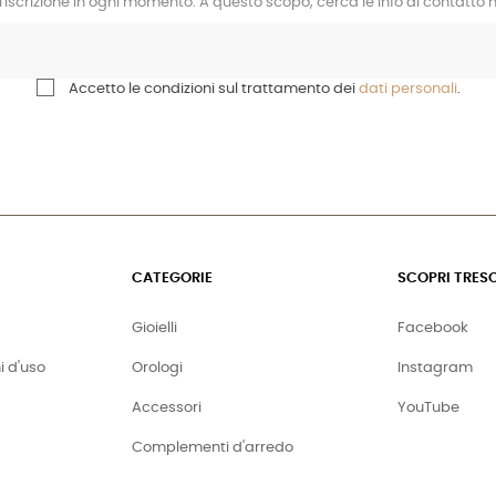
l'iscrizione in ogni momento. A questo scopo, cerca le info di contatto ne
Accetto le condizioni sul trattamento dei
dati personali
.
CATEGORIE
SCOPRI TRES
Gioielli
Facebook
i d'uso
Orologi
Instagram
Accessori
YouTube
Complementi d'arredo