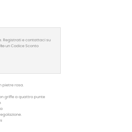
. Registrati e contattaci su
ito
un Codice Sconto
 pietre rosa.
on griffe a quattro punte
m
ia
regolazione.
ni