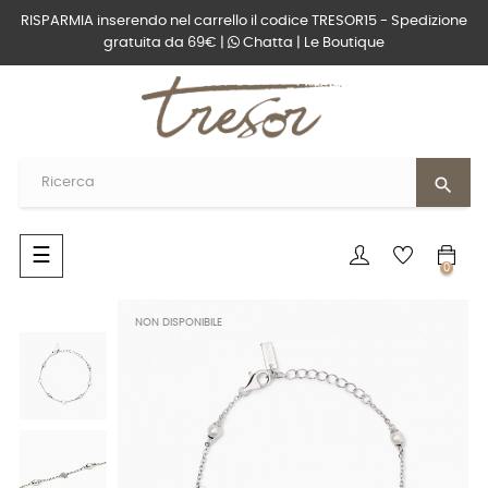
RISPARMIA inserendo nel carrello il codice TRESOR15 - Spedizione
gratuita da 69€ |
Chatta
|
Le Boutique
search
navigazione
☰
0
Toggle
NON DISPONIBILE