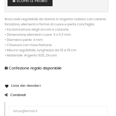
SCOPRI LE PROMO
Bracciale regolabile da donna in argento rodiato con catena
forzatina, elementi a forma di cuore e perla conchiglia.
• Incastonatura degli zirconi a castone
• Dimensione elementi cuore: 5 x 5.5 mm
• Diametro perle: 4 mm
• Chiusura con moschettone
• Misura regolabile, lunghezza da 16 a 19 cm
• Materiale: Argento 925, Zirconi
Confezione regalo disponibile
Lista dei desideri

Condividi