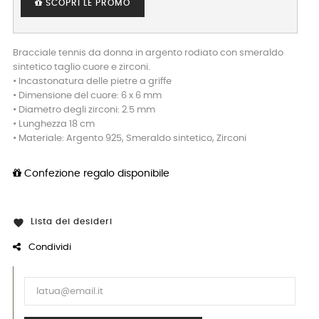
SCOPRI LE PROMO
Bracciale tennis da donna in argento rodiato con smeraldo
sintetico taglio cuore e zirconi.
• Incastonatura delle pietre a griffe
• Dimensione del cuore: 6 x 6 mm
• Diametro degli zirconi: 2.5 mm
• Lunghezza 18 cm
• Materiale: Argento 925, Smeraldo sintetico, Zirconi
Confezione regalo disponibile
Lista dei desideri

Condividi