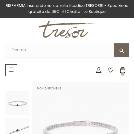
RISPARMIA inserendo nel carrello il codice TRESOR15 - Spedizione
gratuita da 69€ |
Chatta
|
Le Boutique
search
navigazione
☰
0
Toggle
NON DISPONIBILE