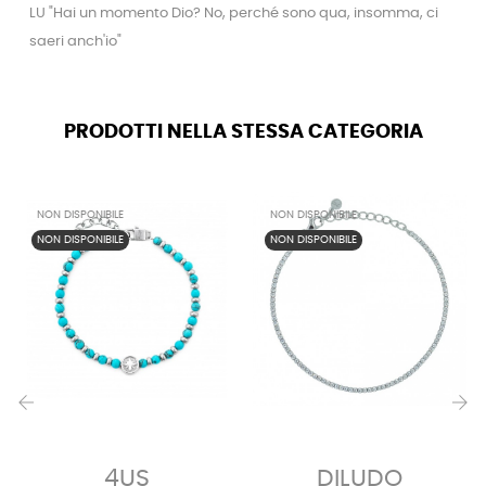
LU "Hai un momento Dio? No, perché sono qua, insomma, ci
saeri anch'io"
PRODOTTI NELLA STESSA CATEGORIA
NON DISPONIBILE
NON DISPONIBILE
NON DISPONIBILE
NON DISPONIBILE
‹
›
4US
DILUDO