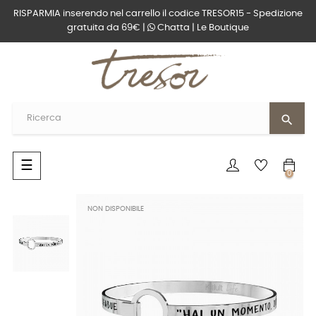
RISPARMIA inserendo nel carrello il codice TRESOR15 - Spedizione
gratuita da 69€ |
Chatta
|
Le Boutique
search
navigazione
☰
0
Toggle
NON DISPONIBILE