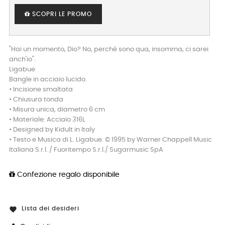
SCOPRI LE PROMO
"Hai un momento, Dio? No, perché sono qua, insomma, ci sarei
anch'io".
Ligabue
Bangle in acciaio lucido.
• Incisione smaltata
• Chiusura tonda
• Misura unica, diametro 6 cm
• Materiale: Acciaio 316L
• Designed by Kidult in Italy
• Testo e Musica di L. Ligabue. © 1995 by Warner Chappell Music
Italiana S.r.l. / Fuoritempo S.r.l./ Sugarmusic SpA
Confezione regalo disponibile
Lista dei desideri
