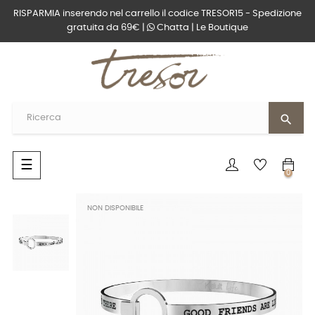
RISPARMIA inserendo nel carrello il codice TRESOR15 - Spedizione
gratuita da 69€ |
Chatta
|
Le Boutique
search
navigazione
☰
0
Toggle
NON DISPONIBILE