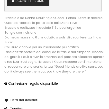
SCOPRI LE PROMO
Bracciale da Donna Kidult rigido Good Friends | Stars in acciaio.
Questo bracciale fa parte della collezione Love
Bracciale realizzato in acciaio 316L ipoallergenico
Bangle con incisione
Diametro massimo 6 cm, adatto a polsi di circonferenza fino a
18 cm
Chiusura apribile per un inserimento più pratico
Lasciati trasportare dai colori, dalle frasi e dai simpatici ciondoli
dei gioielli Kidult e rivivi le emozioni del passato o lasciati ispirare
e realizza i tuoi sogni. I bracciali Kidult nascono con l’intenzione
di raccontare una storia: la tua. “Good friends are like stars, you
don’t always see them but you know they are there.”
Confezione regalo disponibile
Lista dei desideri

Condividi