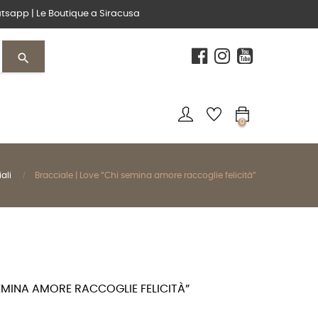
tsapp
|
Le Boutique
a Siracusa
search
0
ali
Bracciale | Love “Chi semina amore raccoglie felicità”
SEMINA AMORE RACCOGLIE FELICITÀ”