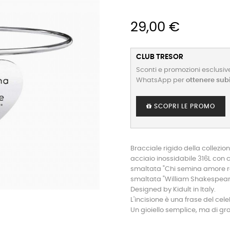
29,00 €
CLUB TRESOR
Sconti e promozioni esclusive
WhatsApp per
ottenere sub
SCOPRI LE PROMO
Bracciale rigido della collezio
acciaio inossidabile 316L con ci
smaltata "Chi semina amore racc
smaltata "William Shakespeare
Designed by Kidult in Italy.
L'incisione è una frase del c
Un gioiello semplice, ma di gra