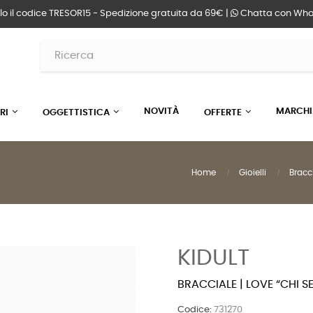
lo il codice TRESOR15 - Spedizione gratuita da 69€ |
Chatta
con Wha
NOVITÀ
MARCHI
RI
OGGETTISTICA
OFFERTE
Home
Gioielli
Bracci
KIDULT
BRACCIALE | LOVE “CHI 
Codice:
731270