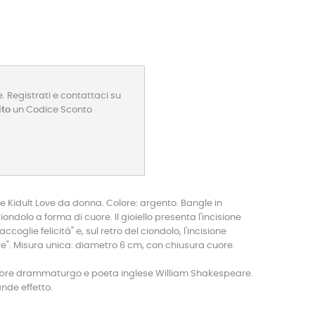
. Registrati e contattaci su
ito
un Codice Sconto
ne Kidult Love da donna. Colore: argento. Bangle in
ondolo a forma di cuore. Il gioiello presenta l'incisione
oglie felicità" e, sul retro del ciondolo, l'incisione
". Misura unica: diametro 6 cm, con chiusura cuore.
elebre drammaturgo e poeta inglese William Shakespeare.
nde effetto.