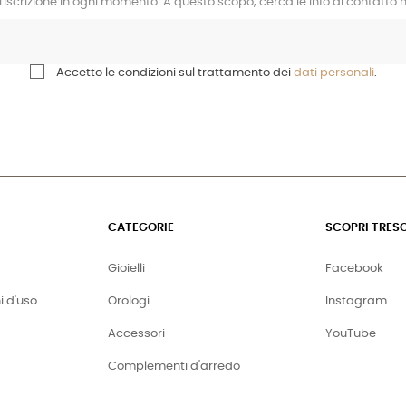
l'iscrizione in ogni momento. A questo scopo, cerca le info di contatto ne
Accetto le condizioni sul trattamento dei
dati personali
.
CATEGORIE
SCOPRI TRES
Gioielli
Facebook
i d'uso
Orologi
Instagram
Accessori
YouTube
Complementi d'arredo