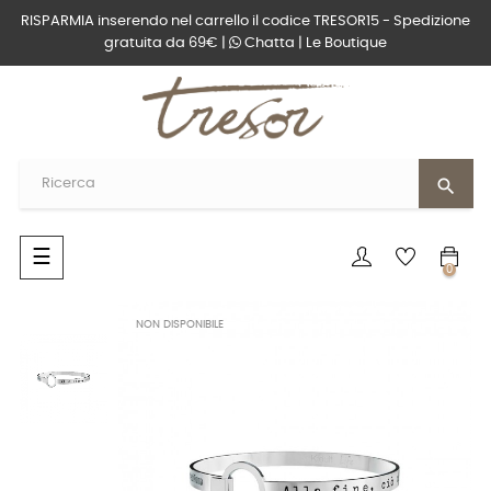
RISPARMIA inserendo nel carrello il codice TRESOR15 - Spedizione
gratuita da 69€ |
Chatta
|
Le Boutique
search
navigazione
☰
0
Toggle
NON DISPONIBILE