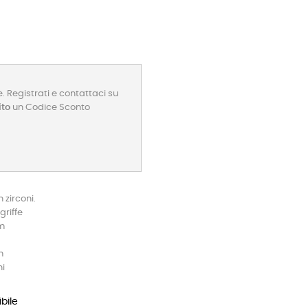
. Registrati e contattaci su
ito
un Codice Sconto
 zirconi.
griffe
mm
m
ni
bile