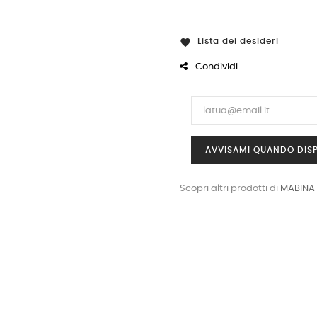
Lista dei desideri

Condividi
AVVISAMI QUANDO DISP
Scopri altri prodotti di
MABINA