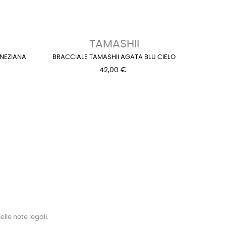
›
TAMASHII
NEZIANA
BRACCIALE TAMASHII AGATA BLU CIELO
BRAC
42,00 €
lle note legali.