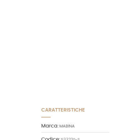
CARATTERISTICHE
Marca:
MABINA
Codice:
533220-S