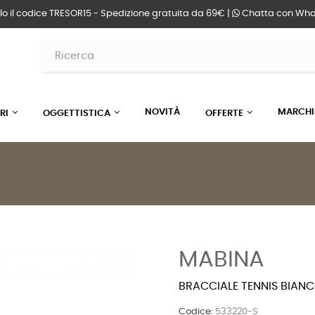
lo il codice TRESOR15 - Spedizione gratuita da 69€ |
Chatta
con Wha
NOVITÀ
MARCHI
RI
OGGETTISTICA
OFFERTE
MABINA
BRACCIALE TENNIS BIAN
Codice:
533220-S