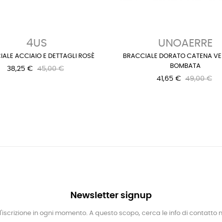
4US
UNOAERRE
ALE ACCIAIO E DETTAGLI ROSÈ
BRACCIALE DORATO CATENA VE
BOMBATA
38,25 €
45,00 €
41,65 €
49,00 €
Newsletter signup
l'iscrizione in ogni momento. A questo scopo, cerca le info di contatto ne