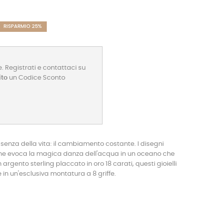
RISPARMIO 25%
. Registrati e contattaci su
ito
un Codice Sconto
ssenza della vita: il cambiamento costante. I disegni
e evoca la magica danza dell'acqua in un oceano che
 argento sterling placcato in oro 18 carati, questi gioielli
in un'esclusiva montatura a 8 griffe.