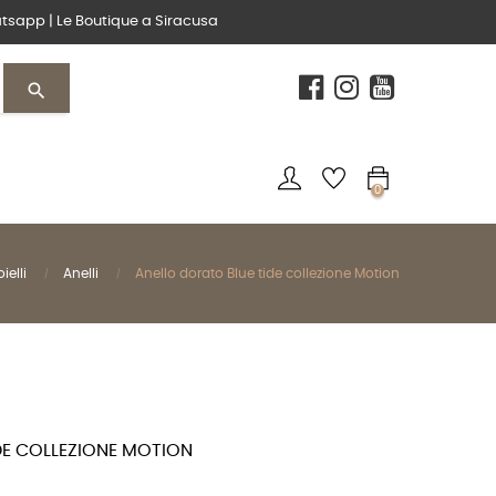
tsapp
|
Le Boutique
a Siracusa
search
0
ielli
Anelli
Anello dorato Blue tide collezione Motion
DE COLLEZIONE MOTION