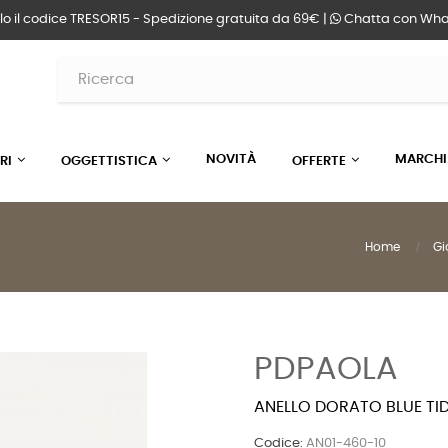
lo il codice TRESOR15 - Spedizione gratuita da 69€ |
Chatta
con Wha
NOVITÀ
MARCHI
RI
OGGETTISTICA
OFFERTE
Home
Gio
PDPAOLA
ANELLO DORATO BLUE TI
Codice:
AN01-460-10