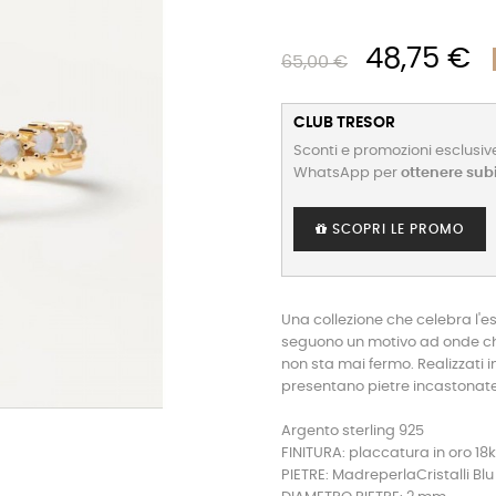
48,75 €
65,00 €
CLUB TRESOR
Sconti e promozioni esclusive
WhatsApp per
ottenere sub
SCOPRI LE PROMO
Una collezione che celebra l'e
seguono un motivo ad onde ch
non sta mai fermo. Realizzati in
presentano pietre incastonate 
Argento sterling 925
FINITURA: placcatura in oro 18k
PIETRE: MadreperlaCristalli Blu