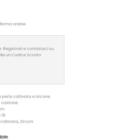
nferma ordine
. Registrati e contattaci su
ito
un Codice Sconto
 perla coltivata e zircone.
a castone
 mm
 19
coltivata, Zirconi
bile