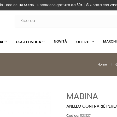
lo il codice TRESOR15 - Spedizione gratuita da 69€ |
Chatta
con Wha
NOVITÀ
MARCHI
RI
OGGETTISTICA
OFFERTE
Home
G
MABINA
ANELLO CONTRARIÈ PERLA
Codice:
523127