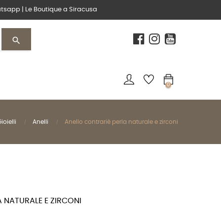
tsapp
|
Le Boutique
a Siracusa
search
0
ioielli
Anelli
Anello contrariè perla naturale e zirconi
 NATURALE E ZIRCONI